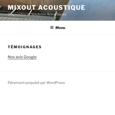
Aller
MIXOUT ACOUSTIQUE
au
Diagnostics et Solutions Acoustiques
contenu
principal
Menu
TÉMOIGNAGES
Nos avis Google
Fièrement propulsé par WordPress